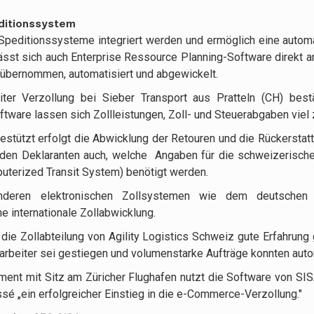
editionssystem
 Speditionssysteme integriert werden und ermöglich eine automa
sst sich auch Enterprise Ressource Planning-Software direkt an
übernommen, automatisiert und abgewickelt.
iter Verzollung bei Sieber Transport aus Pratteln (CH) bestä
oftware lassen sich Zollleistungen, Zoll- und Steuerabgaben viel 
tützt erfolgt die Abwicklung der Retouren und die Rückerstatt
 den Deklaranten auch, welche Angaben für die schweizerisch
terized Transit System) benötigt werden.
anderen elektronischen Zollsystemen wie dem deutschen
e internationale Zollabwicklung.
 die Zollabteilung von Agility Logistics Schweiz gute Erfahrung
arbeiter sei gestiegen und volumenstarke Aufträge konnten auto
ment mit Sitz am Züricher Flughafen nutzt die Software von SI
é „ein erfolgreicher Einstieg in die e-Commerce-Verzollung."