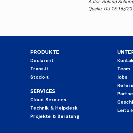
Autor: Roland Schum
Quelle: ITJ 15-16//20
PRODUKTE
UNTE
Declare-it
Konta
Trans-it
Team
Stock-it
Jobs
Refer
SERVICES
Partne
Cloud Services
Gesch
Technik & Helpdesk
Leitbil
Projekte & Beratung