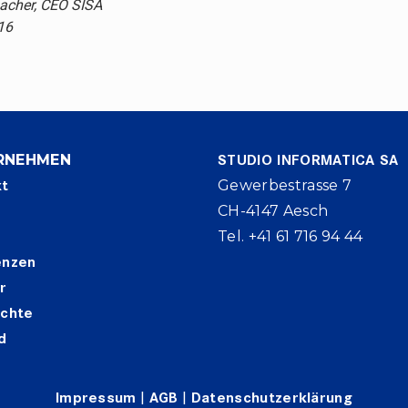
acher, CEO SISA
16
RNEHMEN
STUDIO INFORMATICA SA
kt
Gewerbestrasse 7
CH-4147 Aesch
Tel. +41 61 716 94 44
enzen
r
ichte
d
Impressum
|
AGB
|
Datenschutzerklärung