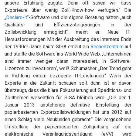
unsere Erfahrung zugute. Denn oft sahen wir, dass
Exporteure über wenig Zoll-Know-how verfügten.“ Die
„
Declare-it
“-Software und die eigene Beratung hätten „auch
Qualitäts- und Effizienzsteigerungen in der
Zollabwicklung ermöglicht“, meint er. Neue IT-
Herausforderungen Mit der Ausbreitung des Internets Ende
der 1990er Jahre baute SISA erneut ein
Rechenzentrum
auf
und stellte die Software ins World Wide Web. „Unternehmen
sind immer weniger daran interessiert, in Software-
Lizenzen zu investieren“, weiß Schumacher. „Der Trend geht
in Richtung extern bezogene IT-Leistungen.“ Wenn der
Experte in die Zukunft schauen soll, dann ist er davon
überzeugt, dass die klare Fokussierung auf Speditions- und
Zollthemen wesentlich für SISA bleiben wird. „Die per 1.
Januar 2013 anstehende definitive Einstellung der
papierbasierten Exportzollabwicklungen hat uns 2012 auf
einen Schlag viele Neukunden gebracht.“ Die vorgesehene
Umstellung der papierbasierten Zollquittung auf die
elektronische Veranlagungsverfügung (eVV) wird