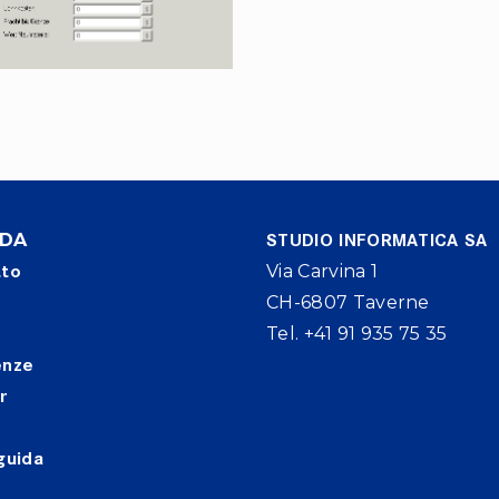
NDA
STUDIO INFORMATICA SA
tto
Via Carvina 1
CH-6807 Taverne
Tel. +41 91 935 75 35
enze
r
guida