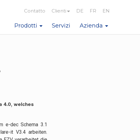
Contatto
Clienti
DE
FR
EN
Prodotti
Servizi
Azienda
t
a 4.0, welches
dem e-dec Schema 3.1
are-it V3.4 arbeiten.
e EZV verarbeitet die